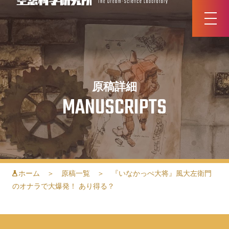
原稿詳細
MANUSCRIPTS
ホーム
＞
原稿一覧
＞ 『いなかっぺ大将』風大左衛門
のオナラで大爆発！ あり得る？