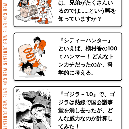
は、兄弟がたくさんい
るのでは……という噂を
知っていますか？
『シティーハンター』
といえば、槇村香の100
ｔハンマー！ どんなト
ンカチだったのか、科
学的に考える。
『ゴジラ－1.0』で、ゴ
ジラは熱線で国会議事
堂を消し去ったが、ど
んな威力なのか計算し
てみた！