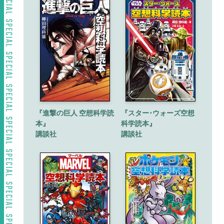
『進撃の巨人 空想科学読
『スター･ウォーズ空想
本』
科学読本』
講談社
講談社