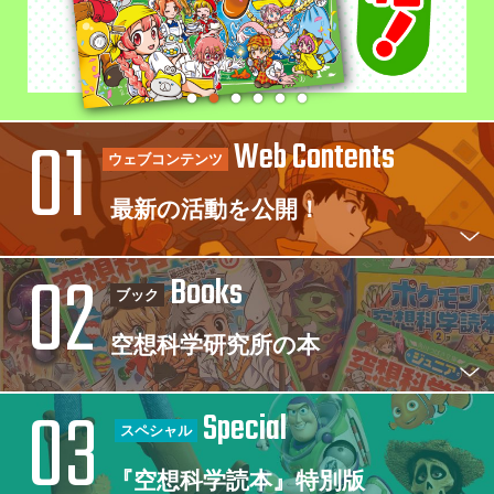
Web Contents
ウェブコンテンツ
最新の活動を公開！
Books
ブック
空想科学研究所の本
Special
スペシャル
『空想科学読本』特別版